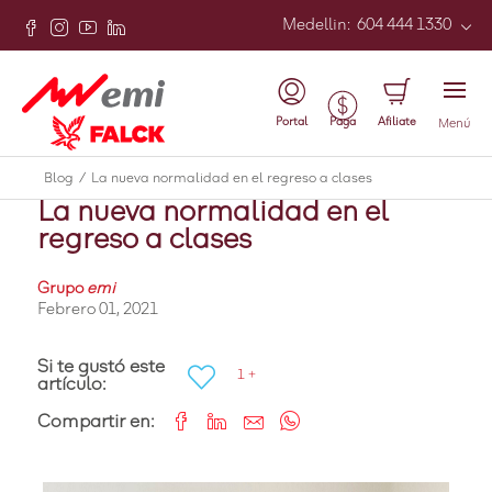
Medellin
:
604 444 1330
Atrás
Portal
Afiliate
Paga
Menú
Covid
Blog
/
La nueva normalidad en el regreso a clases
La nueva normalidad en el
regreso a clases
Grupo
emi
Febrero 01, 2021
Si te gustó este
1 +
artículo:
Compartir en: