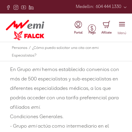
Medellin
:
604 444 1330
Atrás
Comparte esta respuesta a través de este
enlace
Portal
Afiliate
Paga
Menú
¿Cómo puedo solicitar una cita
Personas
/
¿Cómo puedo solicitar una cita con emi
con emi Especialistas?
Especialistas?
En Grupo
emi
hemos establecido convenios con
más de 500 especialistas y sub-especialistas en
diferentes especialidades médicas, a los que
podrás acceder con una tarifa preferencial para
afiliados
emi
.
Condiciones Generales.
- Grupo
emi
actúa como intermediario en el