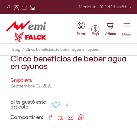
Medellin
:
604 444 1330
Atrás
Portal
Afiliate
Paga
Menú
Vida sana
Blog
/
Cinco beneficios de beber agua en ayunas
Cinco beneficios de beber agua
en ayunas
Grupo
emi
Septiembre 22, 2021
Si te gustó este
2 +
artículo:
Compartir en: