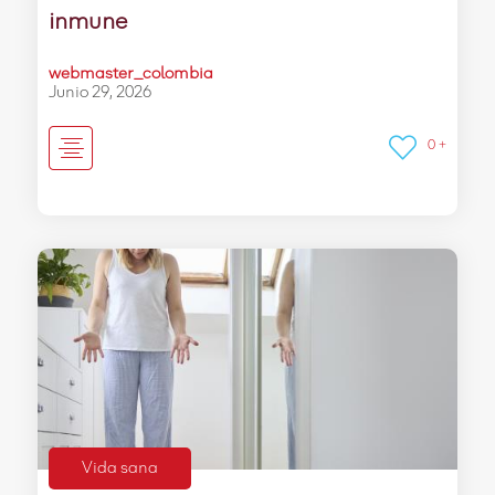
inmune
webmaster_colombia
Junio 29, 2026
0 +
Vida sana