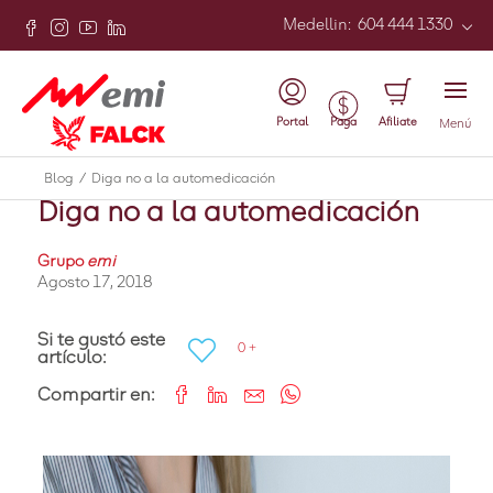
Medellin
:
604 444 1330
Atrás
Portal
Afiliate
Paga
Menú
Adultos
Blog
/
Diga no a la automedicación
Diga no a la automedicación
Grupo
emi
Agosto 17, 2018
Si te gustó este
0 +
artículo:
Compartir en: