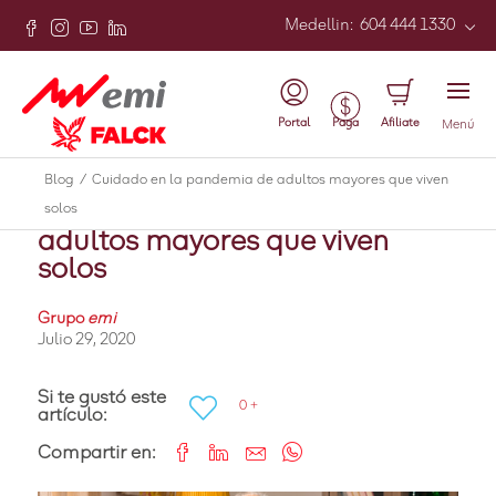
Medellin
:
604 444 1330
Atrás
Portal
Afiliate
Paga
Menú
Covid
Blog
/
Cuidado en la pandemia de adultos mayores que viven
Cuidado en la pandemia de
solos
adultos mayores que viven
solos
Grupo
emi
Julio 29, 2020
Si te gustó este
0 +
artículo:
Compartir en: